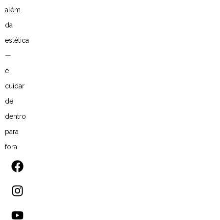
além
da
estética
—
é
cuidar
de
dentro
para
fora.
F
I
Y
L
a
n
o
i
c
s
u
n
e
t
t
k
b
a
u
e