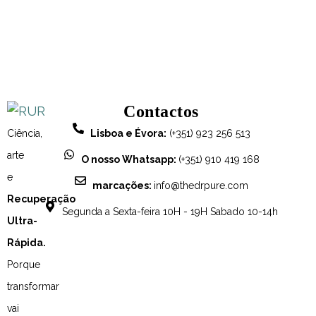
Contactos
Ciência,
Lisboa e Évora:
(+351) 923 256 513
arte
O nosso Whatsapp:
(+351) 910 419 168
e
marcações:
info@thedrpure.com
Recuperação
Segunda a Sexta-feira 10H - 19H Sabado 10-14h
Ultra-
Rápida.
Porque
transformar
vai