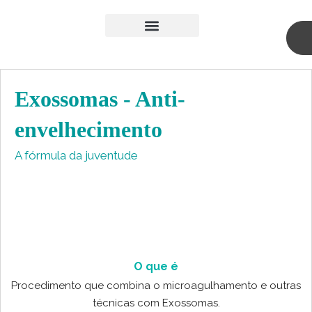
Skip
to
content
Medicina Estética
Cirurgia Plástica
Exossomas - Anti-
envelhecimento
A fórmula da juventude
O que é
Procedimento que combina o microagulhamento e outras
técnicas com Exossomas.