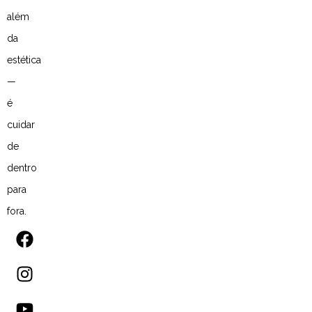
além
da
estética
—
é
cuidar
de
dentro
para
fora.
F
I
Y
L
a
n
o
i
c
s
u
n
e
t
t
k
b
a
u
e