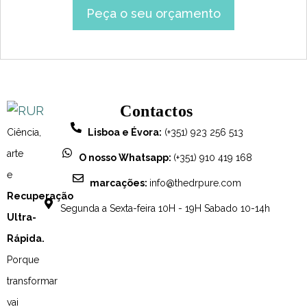
Peça o seu orçamento
Contactos
Ciência,
Lisboa e Évora:
(+351) 923 256 513
arte
O nosso Whatsapp:
(+351) 910 419 168
e
marcações:
info@thedrpure.com
Recuperação
Segunda a Sexta-feira 10H - 19H Sabado 10-14h
Ultra-
Rápida.
Porque
transformar
vai