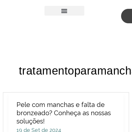
Skip
to
content
Medicina Estética
Cirurgia Plástica
tratamentoparamanch
Pele
Pele com manchas e falta de
com
bronzeado? Conheça as nossas
manchas
soluções!
e
19 de Set de 2024
falta