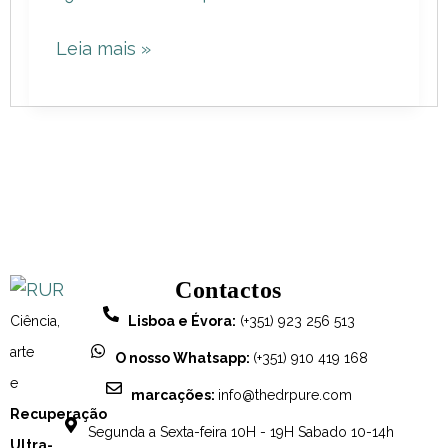
de
Leia mais »
bronzeado?
Conheça
as
nossas
soluções!
Contactos
Ciência,
Lisboa e Évora:
(+351) 923 256 513
arte
O nosso Whatsapp:
(+351) 910 419 168
e
marcações:
info@thedrpure.com
Recuperação
Segunda a Sexta-feira 10H - 19H Sabado 10-14h
Ultra-