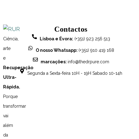
Contactos
Ciência,
Lisboa e Évora:
(+351) 923 256 513
arte
O nosso Whatsapp:
(+351) 910 419 168
e
marcações:
info@thedrpure.com
Recuperação
Segunda a Sexta-feira 10H - 19H Sabado 10-14h
Ultra-
Rápida.
Porque
transformar
vai
além
da