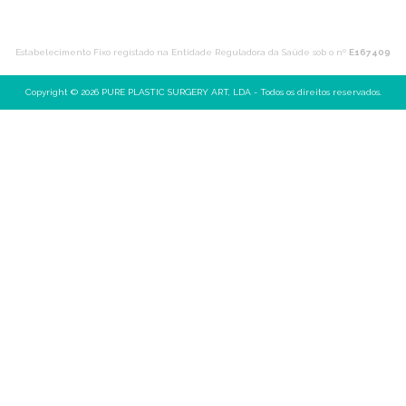
m
Estabelecimento Fixo registado na Entidade Reguladora da Saúde sob o nº
E167409
Copyright © 2026 PURE PLASTIC SURGERY ART, LDA - Todos os direitos reservados.