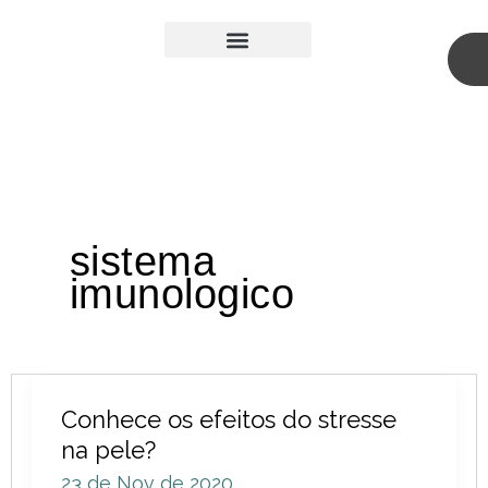
Skip
to
content
Medicina Estética
Cirurgia Plástica
sistema
imunologico
Conhece
Conhece os efeitos do stresse
os
na pele?
efeitos
23 de Nov de 2020
do