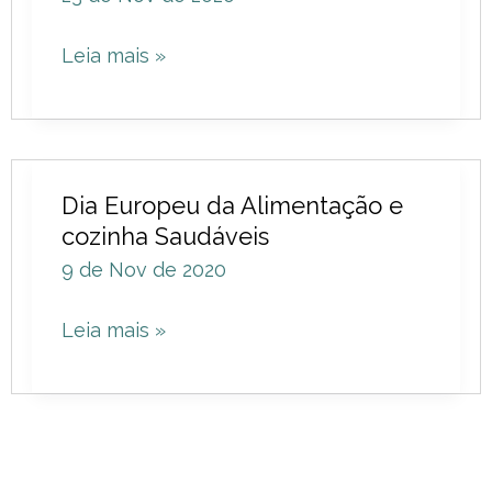
stresse
Leia mais »
na
pele?
Dia
Dia Europeu da Alimentação e
Europeu
cozinha Saudáveis
da
9 de Nov de 2020
Alimentação
e
Leia mais »
cozinha
Saudáveis