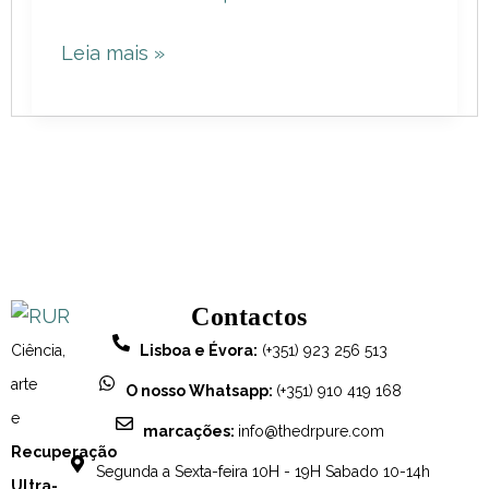
o
Leia mais »
Risco
de
Cancro
da
Mama!
Contactos
Ciência,
Lisboa e Évora:
(+351) 923 256 513
arte
O nosso Whatsapp:
(+351) 910 419 168
e
marcações:
info@thedrpure.com
Recuperação
Segunda a Sexta-feira 10H - 19H Sabado 10-14h
Ultra-