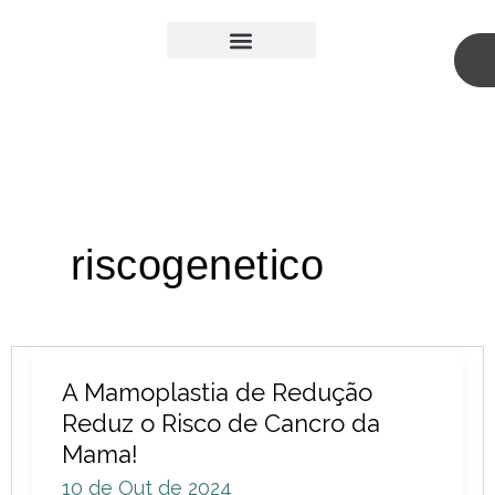
Skip
to
content
Medicina Estética
Cirurgia Plástica
riscogenetico
A
A Mamoplastia de Redução
Mamoplastia
Reduz o Risco de Cancro da
de
Mama!
Redução
10 de Out de 2024
Reduz