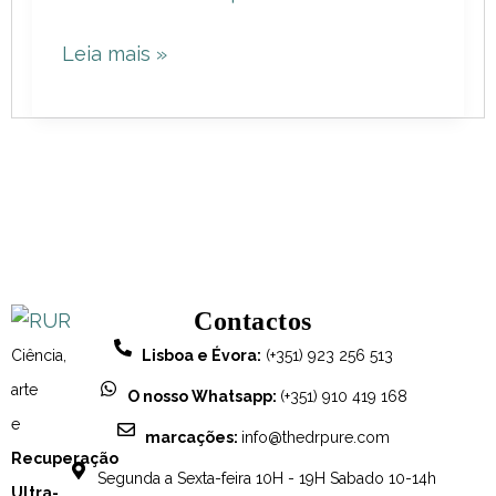
Pure:
Leia mais »
a
celebração
de
um
sonho
transformador
Contactos
Ciência,
Lisboa e Évora:
(+351) 923 256 513
arte
O nosso Whatsapp:
(+351) 910 419 168
e
marcações:
info@thedrpure.com
Recuperação
Segunda a Sexta-feira 10H - 19H Sabado 10-14h
Ultra-