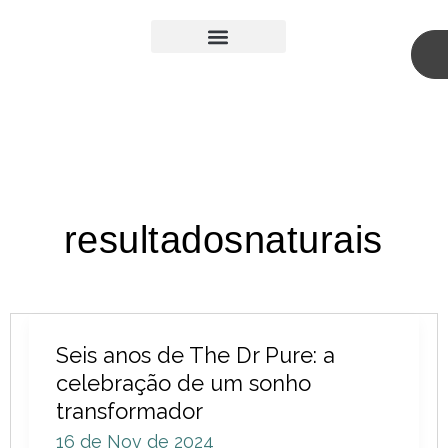
Skip
to
content
Medicina Estética
Cirurgia Plástica
resultadosnaturais
Seis
Seis anos de The Dr Pure: a
anos
celebração de um sonho
de
transformador
The
16 de Nov de 2024
Dr