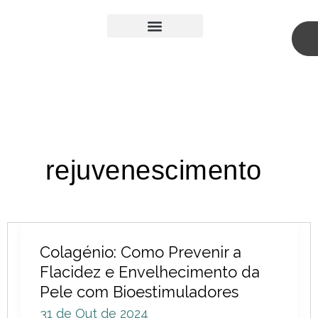
Skip
to
content
Medicina Estética
Cirurgia Plástica
rejuvenescimento
Colagénio:
Colagénio: Como Prevenir a
Como
Flacidez e Envelhecimento da
Prevenir
Pele com Bioestimuladores
a
31 de Out de 2024
Flacidez