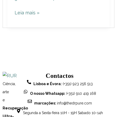
e
Leia mais »
Envelhecimento
da
Pele
com
Bioestimuladores
Contactos
Ciência,
Lisboa e Évora:
(+351) 923 256 513
arte
O nosso Whatsapp:
(+351) 910 419 168
e
marcações:
info@thedrpure.com
Recuperação
Segunda a Sexta-feira 10H - 19H Sabado 10-14h
Ultra-