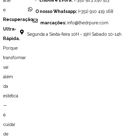
arte
e
O nosso Whatsapp:
(+351) 910 419 168
Recuperação
marcações:
info@thedrpure.com
Ultra-
Segunda a Sexta-feira 10H - 19H Sabado 10-14h
Rápida.
Porque
transformar
vai
além
da
estética
—
é
cuidar
de