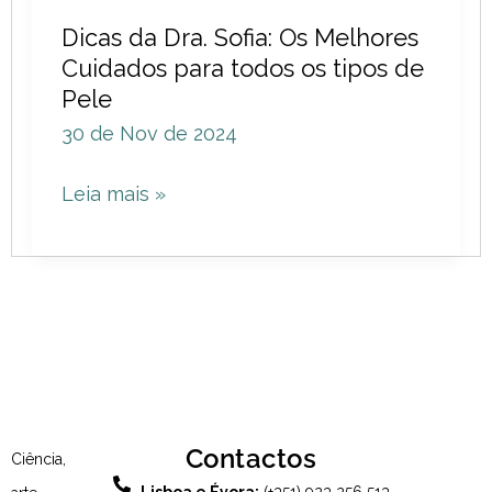
Melhores
Dicas da Dra. Sofia: Os Melhores
Cuidados
Cuidados para todos os tipos de
Pele
para
todos
30 de Nov de 2024
os
Leia mais »
tipos
de
Pele
Contactos
Ciência,
Lisboa e Évora:
(+351) 923 256 513