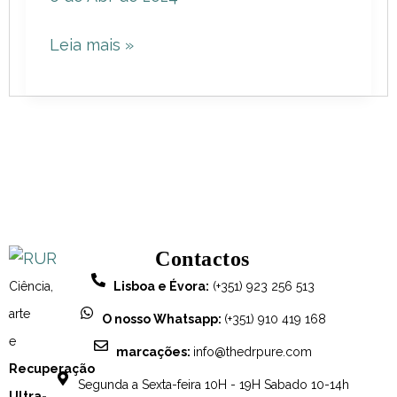
é,
Leia mais »
como
prevenir
e
tratar.
Contactos
Ciência,
Lisboa e Évora:
(+351) 923 256 513
arte
O nosso Whatsapp:
(+351) 910 419 168
e
marcações:
info@thedrpure.com
Recuperação
Segunda a Sexta-feira 10H - 19H Sabado 10-14h
Ultra-