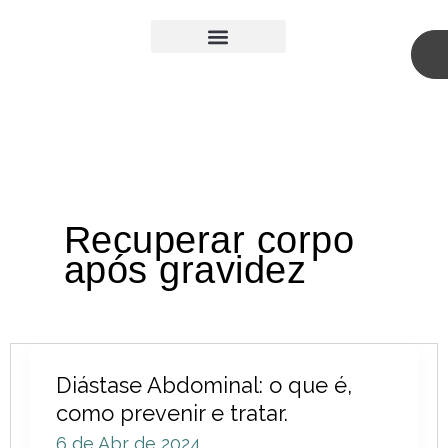
Skip
to
content
Medicina Estética
Cirurgia Plástica
Recuperar corpo
após gravidez
Diástase
Diástase Abdominal: o que é,
Abdominal:
como prevenir e tratar.
o
6 de Abr de 2024
que