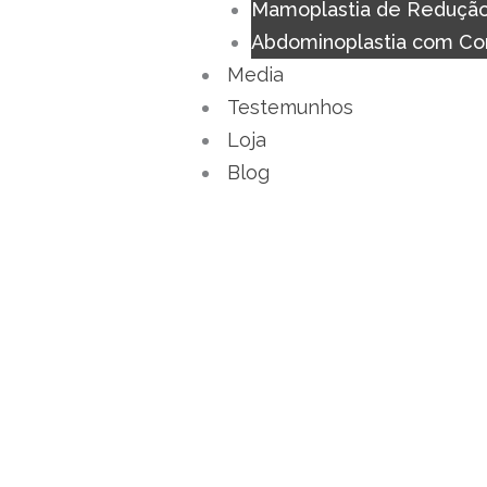
Mamoplastia de Reduçã
Abdominoplastia com Co
Media
Testemunhos
Loja
Blog