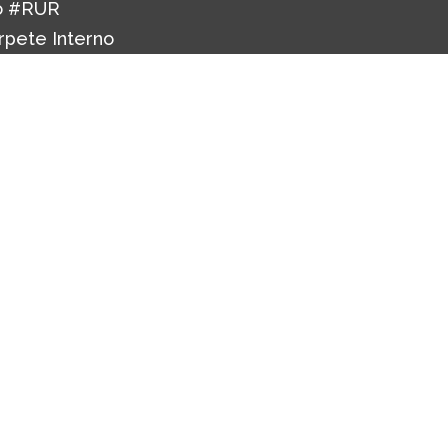
o #RUR
rpete Interno