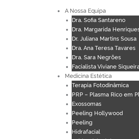
Skip
A Nossa Equipa
to
Dra. Sofia Santareno
content
Dra. Margarida Henrique
Dr. Juliana Martins Sousa
Dra. Ana Teresa Tavares
Dra. Sara Negrões
Facialista Viviane Siqueir
Medicina Estética
Terapia Fotodinâmica
PRP – Plasma Rico em P
Exossomas
Peeling Hollywood
Peeling
Hidrafacial