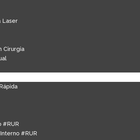
 Laser
 Cirurgia
ual
Rápida
o #RUR
 Interno #RUR