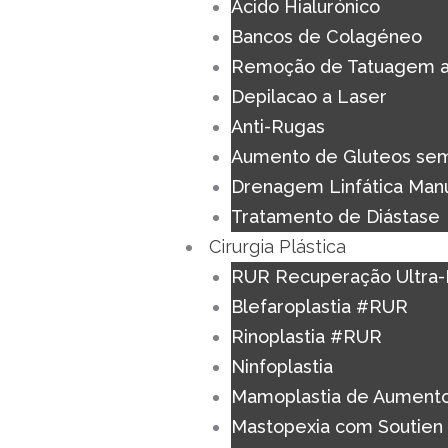
Acido Hialurónico
Bancos de Colagéneo
Remoção de Tatuagem a
Depilacao a Laser
Anti-Rugas
Aumento de Gluteos sem
Drenagem Linfática Man
Tratamento de Diástase
Cirurgia Plástica
RUR Recuperação Ultra-
Blefaroplastia #RUR
Rinoplastia #RUR
Ninfoplastia
Mamoplastia de Aument
Mastopexia com Soutien