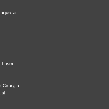
laquetas
 Laser
 Cirurgia
ual