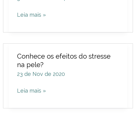
Melhores
Leia mais »
Cuidados
para
todos
os
Conhece
tipos
Conhece os efeitos do stresse
os
de
na pele?
efeitos
Pele
23 de Nov de 2020
do
stresse
Leia mais »
na
pele?