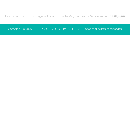
m
Estabelecimento Fixo registado na Entidade Reguladora da Saúde sob o nº
E167409
Copyright © 2026 PURE PLASTIC SURGERY ART, LDA - Todos os direitos reservados.