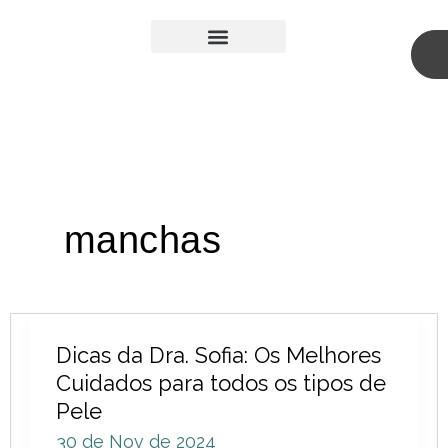
Skip
to
content
Medicina Estética
Cirurgia Plástica
manchas
Dicas
Dicas da Dra. Sofia: Os Melhores
da
Cuidados para todos os tipos de
Dra.
Pele
Sofia:
30 de Nov de 2024
Os