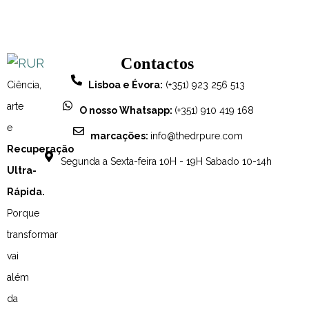
Contactos
Ciência,
Lisboa e Évora:
(+351) 923 256 513
arte
O nosso Whatsapp:
(+351) 910 419 168
e
marcações:
info@thedrpure.com
Recuperação
Segunda a Sexta-feira 10H - 19H Sabado 10-14h
Ultra-
Rápida.
Porque
transformar
vai
além
da