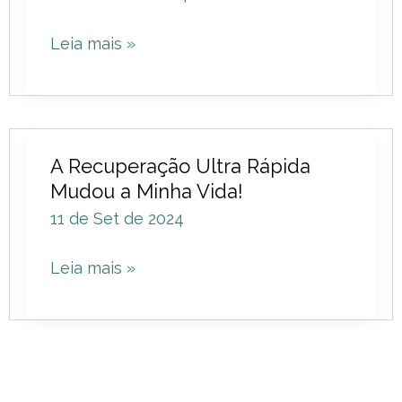
o
Leia mais »
Risco
de
Cancro
da
A
Mama!
A Recuperação Ultra Rápida
Recuperação
Mudou a Minha Vida!
Ultra
11 de Set de 2024
Rápida
Mudou
Leia mais »
a
Minha
Vida!