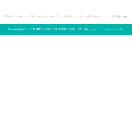
m
Estabelecimento Fixo registado na Entidade Reguladora da Saúde sob o nº
E167409
Copyright © 2026 PURE PLASTIC SURGERY ART, LDA - Todos os direitos reservados.