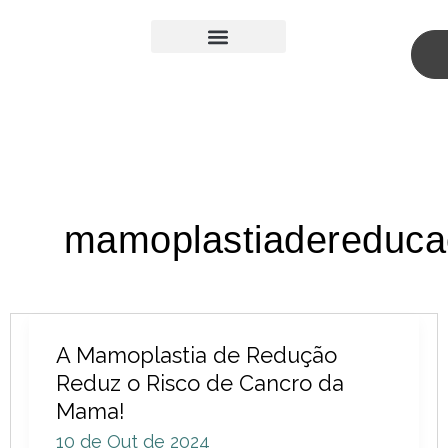
Skip
to
content
Medicina Estética
Cirurgia Plástica
mamoplastiadereduca
A
A Mamoplastia de Redução
Mamoplastia
Reduz o Risco de Cancro da
de
Mama!
Redução
10 de Out de 2024
Reduz