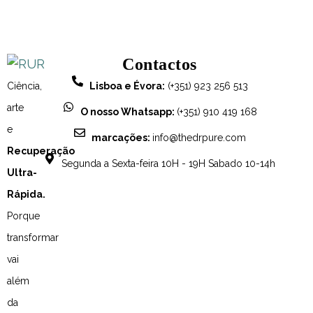
Contactos
Ciência,
Lisboa e Évora:
(+351) 923 256 513
arte
O nosso Whatsapp:
(+351) 910 419 168
e
marcações:
info@thedrpure.com
Recuperação
Segunda a Sexta-feira 10H - 19H Sabado 10-14h
Ultra-
Rápida.
Porque
transformar
vai
além
da