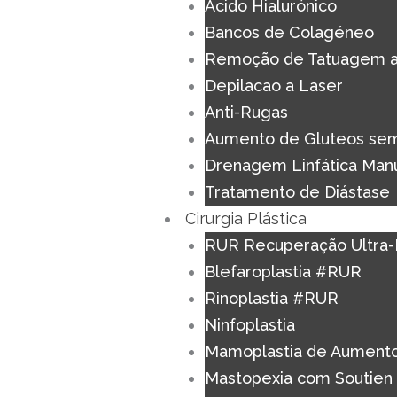
Acido Hialurónico
Bancos de Colagéneo
Remoção de Tatuagem a
Depilacao a Laser
Anti-Rugas
Aumento de Gluteos sem
Drenagem Linfática Man
Tratamento de Diástase
Cirurgia Plástica
RUR Recuperação Ultra-
Blefaroplastia #RUR
Rinoplastia #RUR
Ninfoplastia
Mamoplastia de Aument
Mastopexia com Soutien