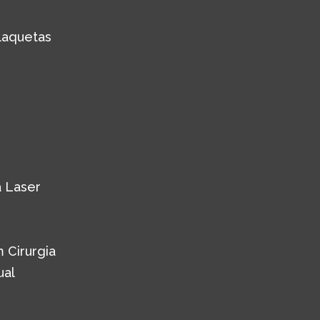
laquetas
 Laser
 Cirurgia
ual