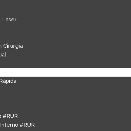
 Laser
 Cirurgia
ual
Rápida
o #RUR
 Interno #RUR