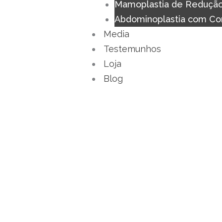
Mamoplastia de Reduçã
Abdominoplastia com Co
Media
Testemunhos
Loja
Blog