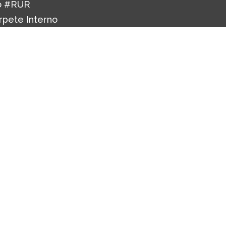
o #RUR
rpete Interno