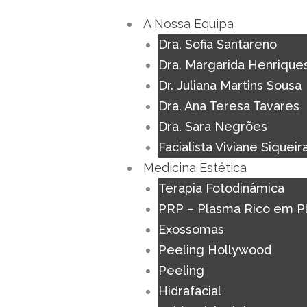
Skip
A Nossa Equipa
to
Dra. Sofia Santareno
content
Dra. Margarida Henrique
Dr. Juliana Martins Sousa
Dra. Ana Teresa Tavares
Dra. Sara Negrões
Facialista Viviane Siqueir
Medicina Estética
Terapia Fotodinâmica
PRP – Plasma Rico em P
Exossomas
Peeling Hollywood
Peeling
Hidrafacial