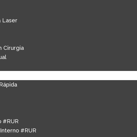
 Laser
 Cirurgia
ual
Rápida
o #RUR
 Interno #RUR