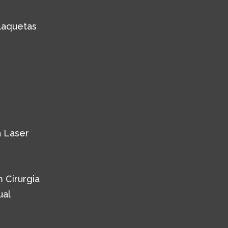
laquetas
 Laser
 Cirurgia
ual