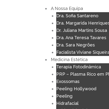
Skip
A Nossa Equipa
to
Dra. Sofia Santareno
content
Dra. Margarida Henrique
Dr. Juliana Martins Sousa
Dra. Ana Teresa Tavares
Dra. Sara Negrões
Facialista Viviane Siqueir
Medicina Estética
Terapia Fotodinâmica
PRP – Plasma Rico em P
Exossomas
Peeling Hollywood
Peeling
Hidrafacial