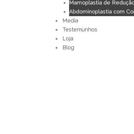
Mamoplastia de Reduçã
Abdominoplastia com Co
Media
Testemunhos
Loja
Blog