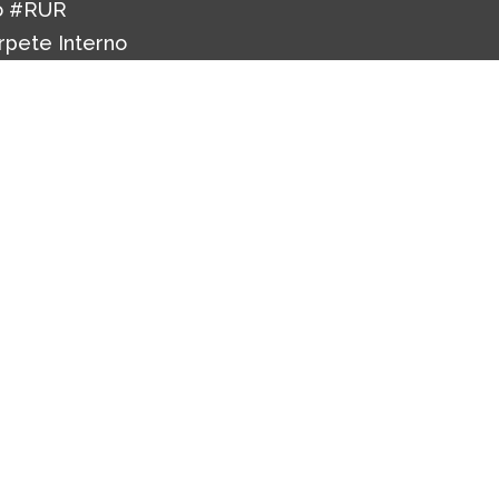
o #RUR
rpete Interno