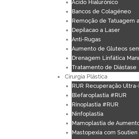
Acido Hialurónico
Bancos de Colagéneo
Remoção de Tatuagem a
Depilacao a Laser
Anti-Rugas
Aumento de Gluteos sem
Drenagem Linfática Man
Tratamento de Diástase
Cirurgia Plástica
RUR Recuperação Ultra-
Blefaroplastia #RUR
Rinoplastia #RUR
Ninfoplastia
Mamoplastia de Aument
Mastopexia com Soutien