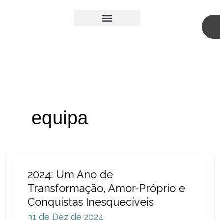
Skip
to
content
Medicina Estética
Cirurgia Plástica
equipa
2024:
2024: Um Ano de
Um
Transformação, Amor-Próprio e
Ano
Conquistas Inesquecíveis
de
31 de Dez de 2024
Transformação,