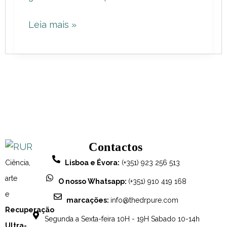
Amor-
Leia mais »
Próprio
e
Conquistas
Inesquecíveis
Contactos
Ciência,
Lisboa e Évora:
(+351) 923 256 513
arte
O nosso Whatsapp:
(+351) 910 419 168
e
marcações:
info@thedrpure.com
Recuperação
Segunda a Sexta-feira 10H - 19H Sabado 10-14h
Ultra-