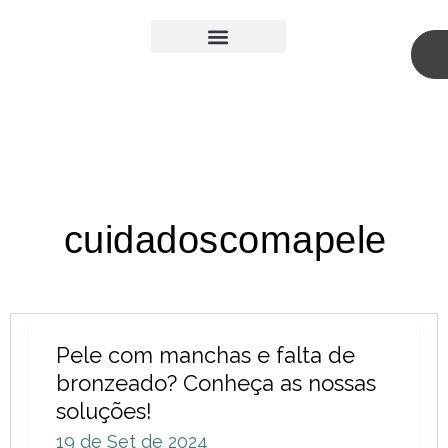
Skip
to
content
Medicina Estética
Cirurgia Plástica
cuidadoscomapele
Pele
Pele com manchas e falta de
com
bronzeado? Conheça as nossas
manchas
soluções!
e
19 de Set de 2024
falta