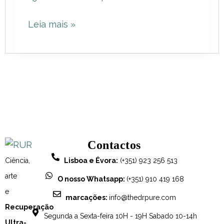
de
Leia mais »
bronzeado?
Conheça
as
nossas
soluções!
Contactos
Ciência,
Lisboa e Évora:
(+351) 923 256 513
arte
O nosso Whatsapp:
(+351) 910 419 168
e
marcações:
info@thedrpure.com
Recuperação
Segunda a Sexta-feira 10H - 19H Sabado 10-14h
Ultra-