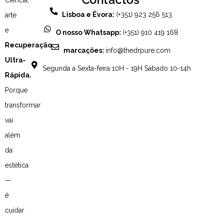
Ciência,
Lisboa e Évora:
(+351) 923 256 513
arte
e
O nosso Whatsapp:
(+351) 910 419 168
Recuperação
marcações:
info@thedrpure.com
Ultra-
Segunda a Sexta-feira 10H - 19H Sabado 10-14h
Rápida.
Porque
transformar
vai
além
da
estética
—
é
cuidar