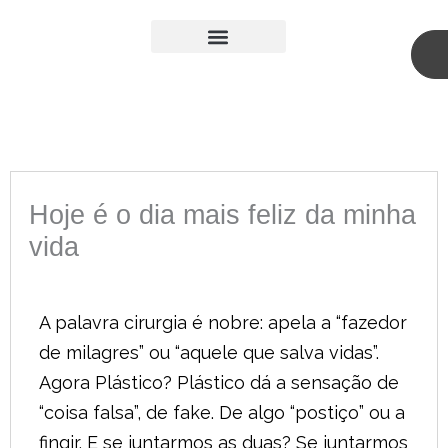
Skip
to
content
Medicina Estética
Cirurgia Plástica
Hoje é o dia mais feliz da minha
vida
A palavra cirurgia é nobre: apela a “fazedor
de milagres” ou “aquele que salva vidas”.
Agora Plástico? Plástico dá a sensação de
“coisa falsa”, de fake. De algo “postiço” ou a
fingir. E se juntarmos as duas? Se juntarmos