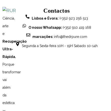
Contactos
Ciência,
Lisboa e Évora:
(+351) 923 256 513
arte
O nosso Whatsapp:
(+351) 910 419 168
e
marcações:
info@thedrpure.com
Recuperação
Segunda a Sexta-feira 10H - 19H Sabado 10-14h
Ultra-
Rápida.
Porque
transformar
vai
além
da
estética
—