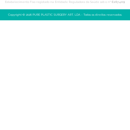
Estabelecimento Fixo registado na Entidade Reguladora da Saúde sob o nº
E167409
Copyright © 2026 PURE PLASTIC SURGERY ART, LDA - Todos os direitos reservados.