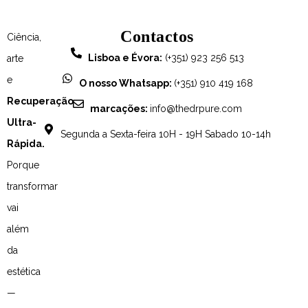
Contactos
Ciência,
Lisboa e Évora:
(+351) 923 256 513
arte
e
O nosso Whatsapp:
(+351) 910 419 168
Recuperação
marcações:
info@thedrpure.com
Ultra-
Segunda a Sexta-feira 10H - 19H Sabado 10-14h
Rápida.
Porque
transformar
vai
além
da
estética
—