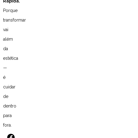
Rápida.
Porque
transformar
vai
além
da
estética
—
é
cuidar
de
dentro
para
fora.
F
I
Y
L