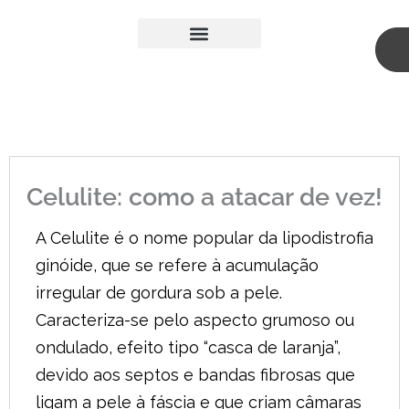
Skip
to
content
A Nossa Equipa
Medicina Estética
Cirurgia Plástica
Celulite: como a atacar de vez!
A Celulite é o nome popular da lipodistrofia
ginóide, que se refere à acumulação
irregular de gordura sob a pele.
Caracteriza-se pelo aspecto grumoso ou
ondulado, efeito tipo “casca de laranja”,
devido aos septos e bandas fibrosas que
ligam a pele à fáscia e que criam câmaras