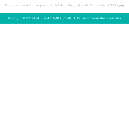
Estabelecimento Fixo registado na Entidade Reguladora da Saúde sob o nº
E167409
Copyright © 2026 PURE PLASTIC SURGERY ART, LDA - Todos os direitos reservados.