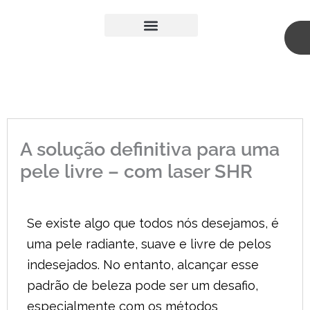
Skip
to
content
A Nossa Equipa
Medicina Estética
Cirurgia Plástica
A solução definitiva para uma
pele livre – com laser SHR
Se existe algo que todos nós desejamos, é
uma pele radiante, suave e livre de pelos
indesejados. No entanto, alcançar esse
padrão de beleza pode ser um desafio,
especialmente com os métodos