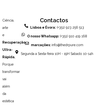
Contactos
Ciência,
Lisboa e Évora:
(+351) 923 256 513
arte
e
O nosso Whatsapp:
(+351) 910 419 168
Recuperação
marcações:
info@thedrpure.com
Ultra-
Segunda a Sexta-feira 10H - 19H Sabado 10-14h
Rápida.
Porque
transformar
vai
além
da
estética