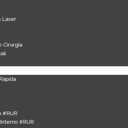
 Laser
 Cirurgia
ual
Rápida
o #RUR
 Interno #RUR