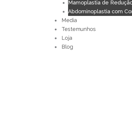
Mamoplastia de Reduçã
Abdominoplastia com Co
Media
Testemunhos
Loja
Blog