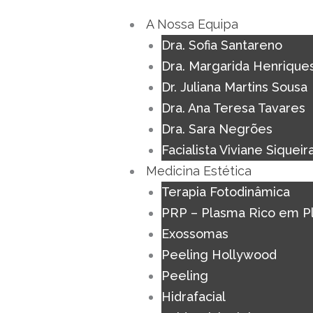
Skip
A Nossa Equipa
to
Dra. Sofia Santareno
content
Dra. Margarida Henrique
Dr. Juliana Martins Sousa
Dra. Ana Teresa Tavares
Dra. Sara Negrões
Facialista Viviane Siqueir
Medicina Estética
Terapia Fotodinâmica
PRP – Plasma Rico em P
Exossomas
Peeling Hollywood
Peeling
Hidrafacial