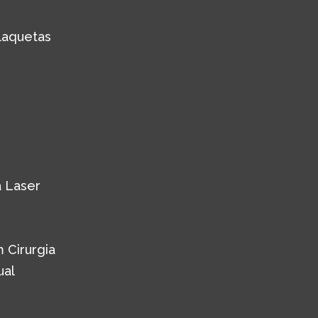
laquetas
 Laser
 Cirurgia
ual