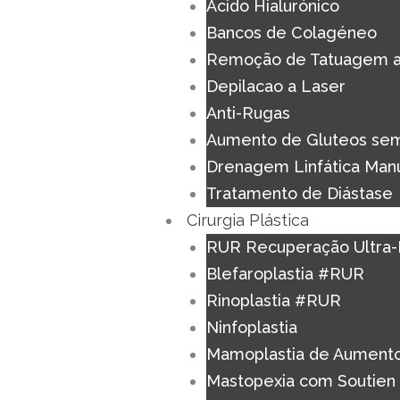
Acido Hialurónico
Bancos de Colagéneo
Remoção de Tatuagem a
Depilacao a Laser
Anti-Rugas
Aumento de Gluteos sem
Drenagem Linfática Man
Tratamento de Diástase
Cirurgia Plástica
RUR Recuperação Ultra-
Blefaroplastia #RUR
Rinoplastia #RUR
Ninfoplastia
Mamoplastia de Aument
Mastopexia com Soutien