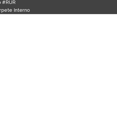
o #RUR
rpete Interno